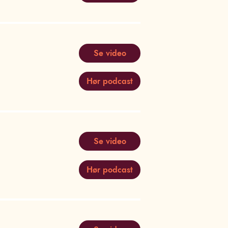
Se video
Hør podcast
Se video
Hør podcast