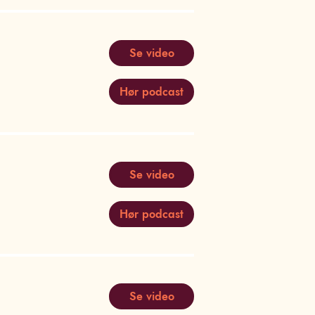
Se video
Hør podcast
Se video
Hør podcast
Se video