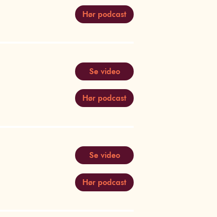
Hør podcast
Se video
Hør podcast
Se video
Hør podcast