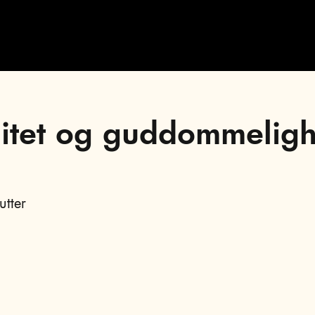
Video
enitet og guddommeligh
utter