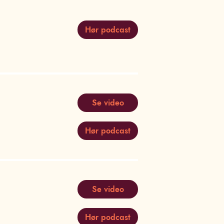
Hør podcast
Se video
Hør podcast
Se video
Hør podcast