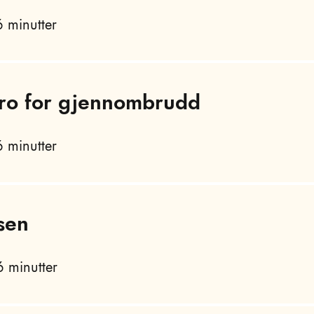
 minutter
 tro for gjennombrudd
 minutter
sen
 minutter