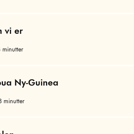
 vi er
 minutter
apua Ny-Guinea
 minutter