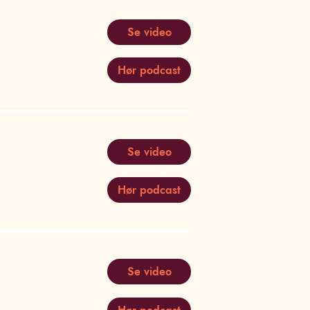
Se video
Hør podcast
Se video
Hør podcast
Se video