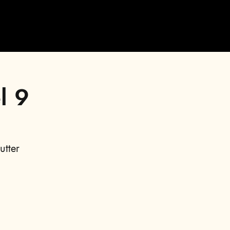
l 9
utter