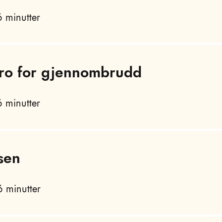
 minutter
 tro for gjennombrudd
 minutter
sen
 minutter