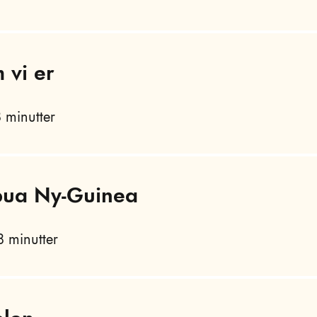
 vi er
 minutter
apua Ny-Guinea
 minutter