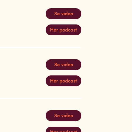
Se video
Hør podcast
Se video
Hør podcast
Se video