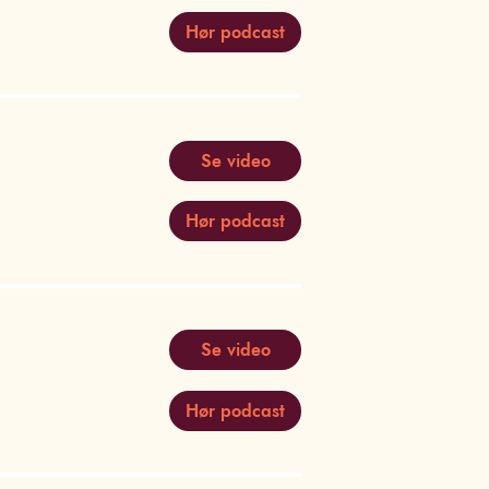
Hør podcast
Se video
Hør podcast
Se video
Hør podcast