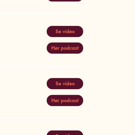
Se video
Hør podcast
Se video
Hør podcast