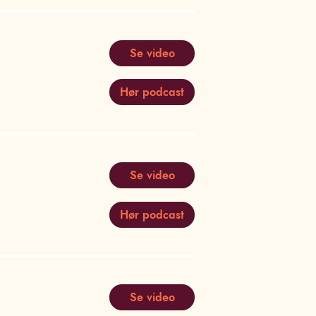
Se video
Hør podcast
Se video
Hør podcast
Se video