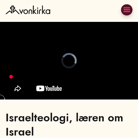
Video
Player
is
loading.
;
Israelteologi, læren om
Israel