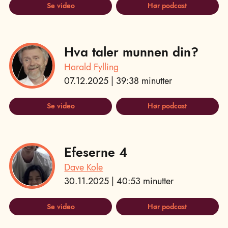
Se video
Hør podcast
Hva taler munnen din?
Harald Fylling
07.12.2025 | 39:38 minutter
Se video
Hør podcast
Efeserne 4
Dave Kole
30.11.2025 | 40:53 minutter
Se video
Hør podcast