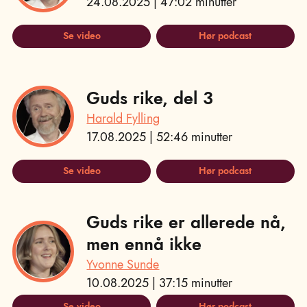
24.08.2025 | 47:02 minutter
Se video
Hør podcast
Guds rike, del 3
Harald Fylling
17.08.2025 | 52:46 minutter
Se video
Hør podcast
Guds rike er allerede nå,
men ennå ikke
Yvonne Sunde
10.08.2025 | 37:15 minutter
Se video
Hør podcast