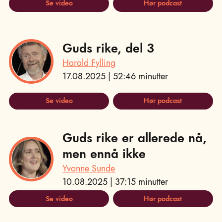
Se video
Hør podcast
Guds rike, del 3
Harald Fylling
17.08.2025 | 52:46 minutter
Se video
Hør podcast
Guds rike er allerede nå,
men ennå ikke
Yvonne Sunde
10.08.2025 | 37:15 minutter
Se video
Hør podcast