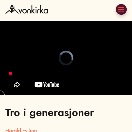
Video
Player
is
loading.
;
Tro i generasjoner
Harald Fylling