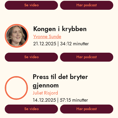
Se video
Hør podcast
Kongen i krybben
Yvonne Sunde
21.12.2025 | 34:12 minutter
Se video
Hør podcast
Press til det bryter
gjennom
Juliet Risjord
14.12.2025 | 57:15 minutter
Se video
Hør podcast