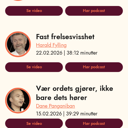
Se video
Hør podcast
Fast frelsesvisshet
Harald Fylling
22.02.2026 | 38:12 minutter
Se video
Hør podcast
Vær ordets gjører, ikke
bare dets hører
Dane Panganiban
15.02.2026 | 39:29 minutter
Se video
Hør podcast