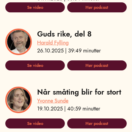
Se video
Hør podcast
Guds rike, del 8
Harald Fylling
26.10.2025 | 39:49 minutter
Se video
Hør podcast
Når småting blir for stort
Yvonne Sunde
19.10.2025 | 40:59 minutter
Se video
Hør podcast