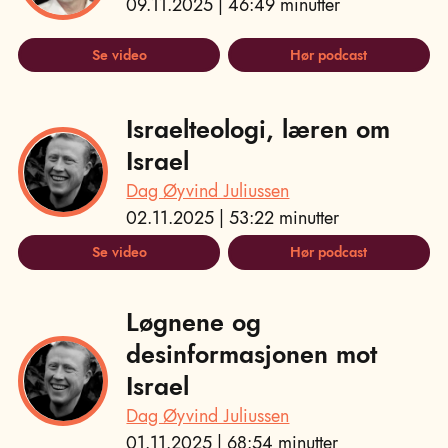
09.11.2025 | 46:49 minutter
Se video
Hør podcast
Israelteologi, læren om
Israel
Dag Øyvind Juliussen
02.11.2025 | 53:22 minutter
Se video
Hør podcast
Løgnene og
desinformasjonen mot
Israel
Dag Øyvind Juliussen
01.11.2025 | 68:54 minutter