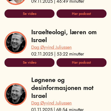
09.11.2025 | 46:49 minutter
Se video
Hør podcast
Israelteologi, læren om
Israel
Dag Øyvind Juliussen
02.11.2025 | 53:22 minutter
Se video
Hør podcast
Løgnene og
desinformasjonen mot
Israel
Dag Øyvind Juliussen
01.11.2025 | 68:54 minutter