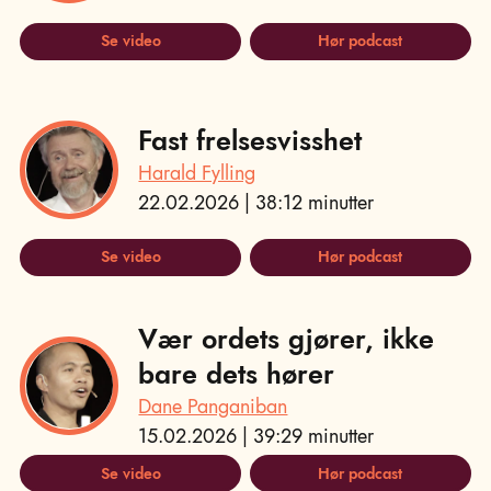
Se video
Hør podcast
Fast frelsesvisshet
Harald Fylling
22.02.2026 | 38:12 minutter
Se video
Hør podcast
Vær ordets gjører, ikke
bare dets hører
Dane Panganiban
15.02.2026 | 39:29 minutter
Se video
Hør podcast