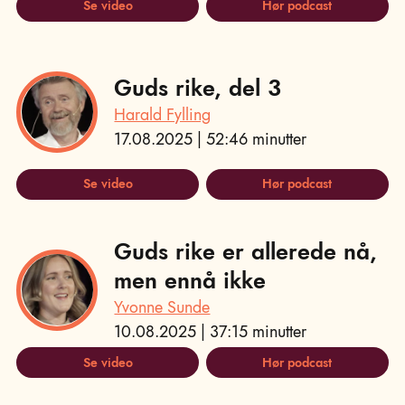
Se video
Hør podcast
Guds rike, del 3
Harald Fylling
17.08.2025 | 52:46 minutter
Se video
Hør podcast
Guds rike er allerede nå,
men ennå ikke
Yvonne Sunde
10.08.2025 | 37:15 minutter
Se video
Hør podcast