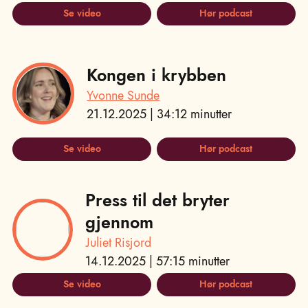
Se video
Hør podcast
Kongen i krybben
Yvonne Sunde
21.12.2025 | 34:12 minutter
Se video
Hør podcast
Press til det bryter
gjennom
Juliet Risjord
14.12.2025 | 57:15 minutter
Se video
Hør podcast