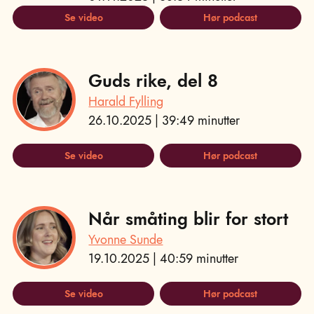
Se video
Hør podcast
Guds rike, del 8
Harald Fylling
26.10.2025 | 39:49 minutter
Se video
Hør podcast
Når småting blir for stort
Yvonne Sunde
19.10.2025 | 40:59 minutter
Se video
Hør podcast